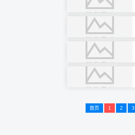
文
首页
1
2
3
章
导
航